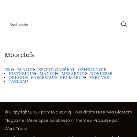
Rechercher :
Mots clefs
2010
BLASON
ERGUÉ-GABÉRIC
GÉNÉALOGIE
HISTORIQUE
MANOIR
MESARNOU
NOBLESSE
ORIGINE
PARCEVAUX
PENMARC'H
PREUVES
TABLEAU
© Copyright.2026
parcevaux.org
. Tous droits réservés
Blossom
Magazine | Developpé par
Blossom Themes
.
Propulsé par
WordPress