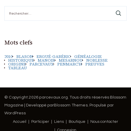
Rechercher :
Mots clefs
2010
BLASON
ERGUÉ-GABÉRIC
GÉNÉALOGIE
HISTORIQUE
MANOIR
MESARNOU
NOBLESSE
ORIGINE
PARCEVAUX
PENMARC'H
PREUVES
TABLEAU
© Copyright.2026
parcevaux.org
. Tous droits réservés
Blossom
Magazine | Developpé par
Blossom Themes
.
Propulsé par
WordPress
Accueil
Participer
Liens
Boutique
Nous contacter
Connexion